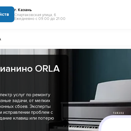
г. Казань
йств
Спартаковская улица, 6
Ежедневно с 09:00 до 21:00
A
пианино ORLA
пектр услуг по ремонту
зные задачи, от мелких
ронных сбоев. Эксперты
и исправлении проблем с
едание клавиш или потерю