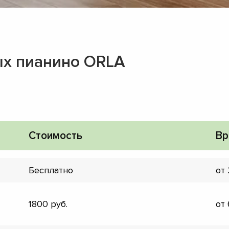
х пианино ORLA
Стоимость
Вр
Бесплатно
от
▼
1800
от
▼
▼