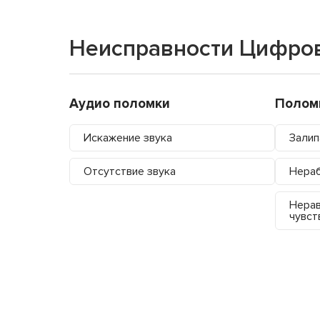
Неисправности Цифро
Аудио поломки
Полом
Искажение звука
Залип
Отсутствие звука
Нера
Нера
чувст