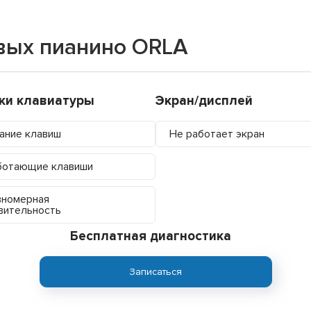
вых пианино ORLA
ки клавиатуры
Экран/дисплей
ание клавиш
Не работает экран
ботающие клавиши
вномерная
вительность
Бесплатная диагностика
Записаться