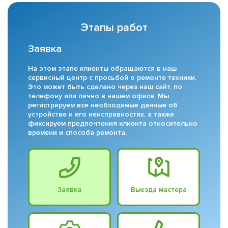
Этапы работ
Заявка
На этом этапе клиенты обращаются в наш
сервисный центр с просьбой о ремонте техники.
Это может быть сделано через наш сайт, по
телефону или лично в нашем офисе. Мы
регистрируем все необходимые данные об
устройстве и его неисправностях, а также
фиксируем предпочтения клиента относительно
времени и способа ремонта.
Заявка
Выезда мастера