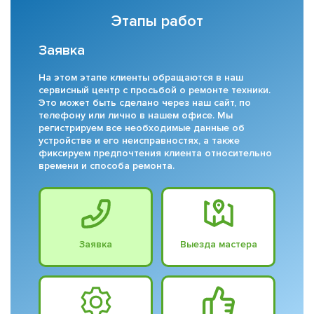
Этапы работ
Заявка
На этом этапе клиенты обращаются в наш
сервисный центр с просьбой о ремонте техники.
Это может быть сделано через наш сайт, по
телефону или лично в нашем офисе. Мы
регистрируем все необходимые данные об
устройстве и его неисправностях, а также
фиксируем предпочтения клиента относительно
времени и способа ремонта.
Заявка
Выезда мастера