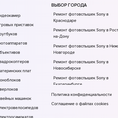
ВЫБОР ГОРОДА
Ремонт фотовспышек Sony в
видеокамер
Краснодаре
гровых приставок
Ремонт фотовспышек Sony в Рос
оутбуков
на-Донy
фотоаппаратов
Ремонт фотовспышек Sony в Ниж
объективов
Новгороде
квадрокоптеров
Ремонт фотовспышек Sony в
Новосибирске
атеринских плат
Ремонт фотовспышек Sony в
моноблоков
Екатеринбурге
оверлоков
Ремонт фотовспышек Sony в Мос
Политика конфиденциальности
швейных машинок
Ремонт фотовспышек Sony в Сан
Соглашение о файлах cookies
электровелосипедов
Петербурге
электросамокатов