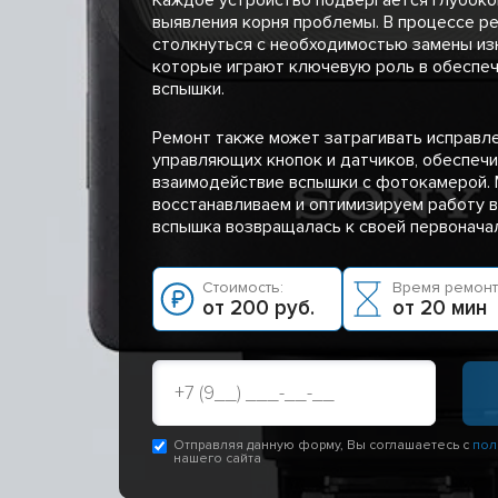
выявления корня проблемы. В процессе р
столкнуться с необходимостью замены из
которые играют ключевую роль в обеспеч
вспышки.
Ремонт также может затрагивать исправл
управляющих кнопок и датчиков, обеспеч
взаимодействие вспышки с фотокамерой.
восстанавливаем и оптимизируем работу в
вспышка возвращалась к своей первонача
Стоимость:
Время ремонт
от 200 руб.
от 20 мин
Отправляя данную форму, Вы соглашаетесь с
пол
нашего сайта