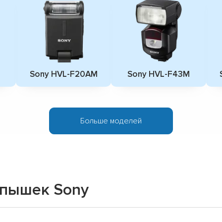
▼
▼
▼
▼
▼
▼
Sony HVL-F20AM
Sony HVL-F43M
▼
▼
Больше моделей
спышек Sony