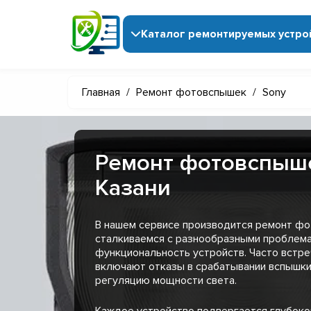
Каталог ремонтируемых устро
Главная
/
Ремонт фотовспышек
/
Sony
Ремонт фотовспыше
Казани
В нашем сервисе производится ремонт фо
сталкиваемся с разнообразными проблем
функциональность устройств. Часто встр
включают отказы в срабатывании вспышки
регуляцию мощности света.
Каждое устройство подвергается глубоко