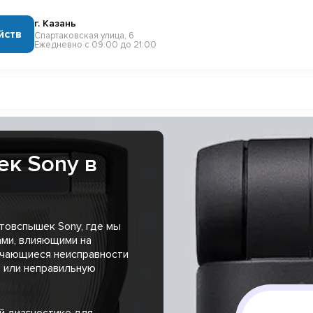
г. Казань
йств
Спартаковская улица, 6
Ежедневно с 09:00 до 21:00
к Sony в
товспышек Sony, где мы
ами, влияющими на
ечающиеся неисправности
 или неправильную
й диагностике для