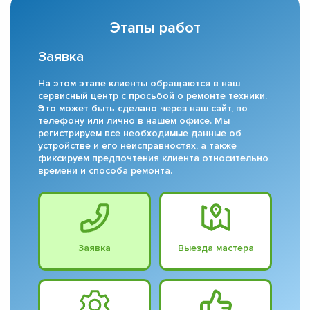
Этапы работ
Заявка
На этом этапе клиенты обращаются в наш
сервисный центр с просьбой о ремонте техники.
Это может быть сделано через наш сайт, по
телефону или лично в нашем офисе. Мы
регистрируем все необходимые данные об
устройстве и его неисправностях, а также
фиксируем предпочтения клиента относительно
времени и способа ремонта.
Заявка
Выезда мастера