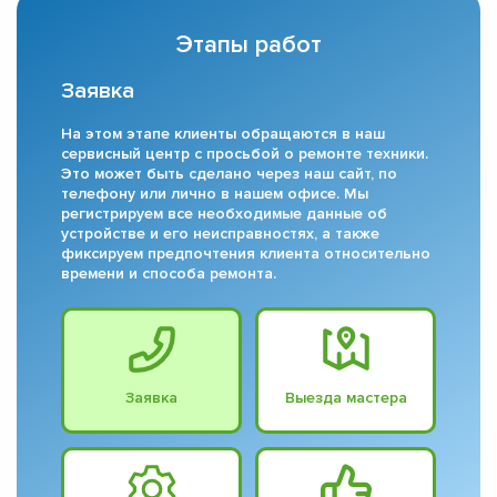
Этапы работ
Заявка
На этом этапе клиенты обращаются в наш
сервисный центр с просьбой о ремонте техники.
Это может быть сделано через наш сайт, по
телефону или лично в нашем офисе. Мы
регистрируем все необходимые данные об
устройстве и его неисправностях, а также
фиксируем предпочтения клиента относительно
времени и способа ремонта.
Заявка
Выезда мастера