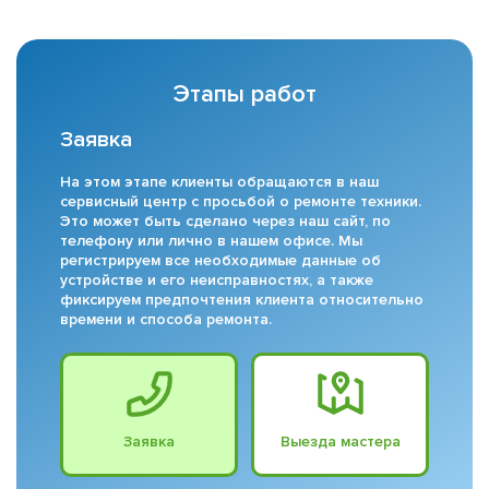
Этапы работ
Заявка
На этом этапе клиенты обращаются в наш
сервисный центр с просьбой о ремонте техники.
Это может быть сделано через наш сайт, по
телефону или лично в нашем офисе. Мы
регистрируем все необходимые данные об
устройстве и его неисправностях, а также
фиксируем предпочтения клиента относительно
времени и способа ремонта.
Заявка
Выезда мастера