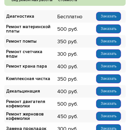
Вид ремонтных работы
Стоимость
Бесплатно
Диагностика
Заказать
Ремонт материнской
500
Заказать
платы
350
Ремонт помпы
Заказать
Ремонт счетчика
300
Заказать
воды
400
Ремонт крана пара
Заказать
350
Комплексная чистка
Заказать
400
Декальцинация
Заказать
Ремонт двигателя
500
Заказать
кофемолки
Ремонт жерновов
450
Заказать
кофемолки
300
Замена прокладок
Заказать