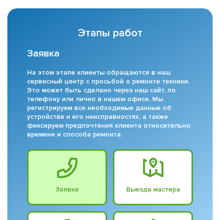
Этапы работ
Заявка
На этом этапе клиенты обращаются в наш
сервисный центр с просьбой о ремонте техники.
Это может быть сделано через наш сайт, по
телефону или лично в нашем офисе. Мы
регистрируем все необходимые данные об
устройстве и его неисправностях, а также
фиксируем предпочтения клиента относительно
времени и способа ремонта.
Заявка
Выезда мастера