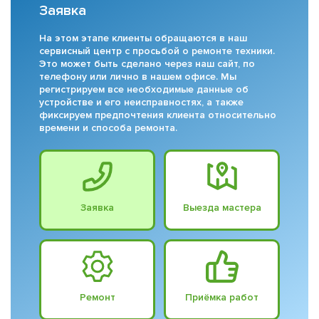
Заявка
На этом этапе клиенты обращаются в наш
сервисный центр с просьбой о ремонте техники.
Это может быть сделано через наш сайт, по
телефону или лично в нашем офисе. Мы
регистрируем все необходимые данные об
устройстве и его неисправностях, а также
фиксируем предпочтения клиента относительно
времени и способа ремонта.
Заявка
Выезда мастера
Ремонт
Приёмка работ