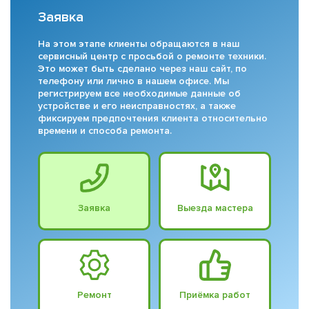
Заявка
На этом этапе клиенты обращаются в наш
сервисный центр с просьбой о ремонте техники.
Это может быть сделано через наш сайт, по
телефону или лично в нашем офисе. Мы
регистрируем все необходимые данные об
устройстве и его неисправностях, а также
фиксируем предпочтения клиента относительно
времени и способа ремонта.
Заявка
Выезда мастера
Ремонт
Приёмка работ