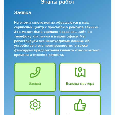
Этапы работ
Заявка
На этом этапе клиенты обращаются в наш
сервисный центр с просьбой о ремонте техники.
Это может быть сделано через наш сайт, по
телефону или лично в нашем офисе. Мы
регистрируем все необходимые данные об
устройстве и его неисправностях, а также
фиксируем предпочтения клиента относительно
времени и способа ремонта.
Заявка
Выезда мастера