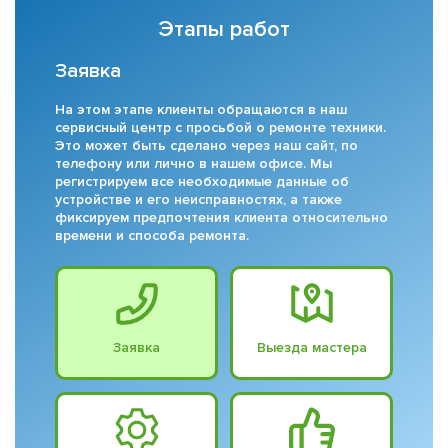
Этапы работ
Заявка
На этом этапе клиенты обращаются в наш
сервисный центр с просьбой о ремонте техники.
Это может быть сделано через наш сайт, по
телефону или лично в нашем офисе. Мы
регистрируем все необходимые данные об
устройстве и его неисправностях, а также
фиксируем предпочтения клиента относительно
времени и способа ремонта.
Заявка
Выезда мастера