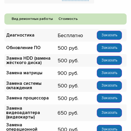
Вид ремонтных работы
Стоимость
Бесплатно
Диагностика
Заказать
500
Обновление ПО
Заказать
Замена HDD (замена
500
Заказать
жёсткого диска)
900
Замена матрицы
Заказать
Замена системы
500
Заказать
охлаждения
500
Замена процессора
Заказать
Замена
650
видеоадаптера
Заказать
(видеокарты)
Замена
500
операционной
Заказать