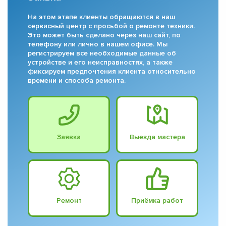
На этом этапе клиенты обращаются в наш
сервисный центр с просьбой о ремонте техники.
Это может быть сделано через наш сайт, по
телефону или лично в нашем офисе. Мы
регистрируем все необходимые данные об
устройстве и его неисправностях, а также
фиксируем предпочтения клиента относительно
времени и способа ремонта.
Заявка
Выезда мастера
Ремонт
Приёмка работ