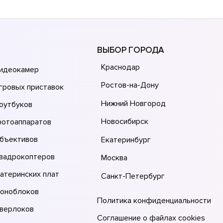
ВЫБОР ГОРОДА
Краснодар
видеокамер
Ростов-на-Дону
гровых приставок
Нижний Новгород
оутбуков
Новосибирск
фотоаппаратов
объективов
Екатеринбург
квадрокоптеров
Москва
атеринских плат
Санкт-Петербург
моноблоков
Политика конфиденциальности
оверлоков
Соглашение о файлах cookies