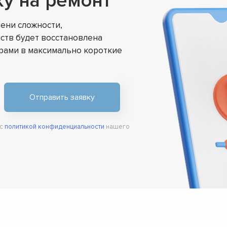
ку на ремонт
▼
▼
ени сложности,
▼
ств будет восстановлена
▼
ами в максимально короткие
▼
▼
▼
▼
 с
политикой конфиденциальности
нашего