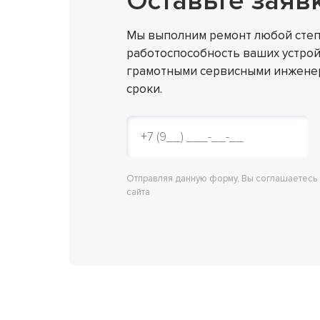
Оставьте заяв
Мы выполним ремонт любой степ
работоспособность ваших устрой
грамотными сервисными инженер
сроки.
Отправляя данную форму, Вы соглашаетесь
сайта