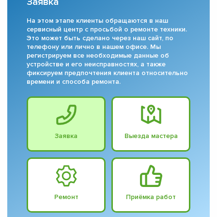
Заявка
На этом этапе клиенты обращаются в наш
сервисный центр с просьбой о ремонте техники.
Это может быть сделано через наш сайт, по
телефону или лично в нашем офисе. Мы
регистрируем все необходимые данные об
устройстве и его неисправностях, а также
фиксируем предпочтения клиента относительно
времени и способа ремонта.
Заявка
Выезда мастера
Ремонт
Приёмка работ