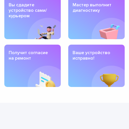
Вы сдадите
Мастер выполнит
устройство сами/
диагностику
курьером
Получит согласие
Ваше устройство
на ремонт
исправно!