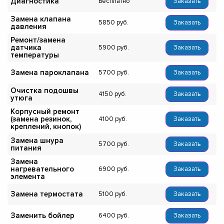
Диагностика
Бесплатно
Заказать
Замена клапана
5850
Заказать
давления
Ремонт/замена
датчика
5900
Заказать
температуры
Замена пароклапана
5700
Заказать
Очистка подошвы
4150
Заказать
утюга
Корпусный ремонт
(замена резинок,
4100
Заказать
креплений, кнопок)
Замена шнура
5700
Заказать
питания
Замена
нагревательного
6900
Заказать
элемента
Замена термостата
5100
Заказать
Заменить бойлер
6400
Заказать