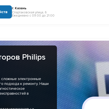
г. Казань
йств
Спартаковская улица, 6
Ежедневно с 09:00 до 21:00
оров Philips
то сложные электронные
о подхода к ремонту. Наши
агностическое
еисправностей в
яются микроскопы и