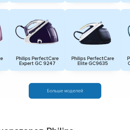
re
Philips PerfectCare
Philips PerfectCare
P
Expert GC 9247
Elite GC9635
Больше моделей