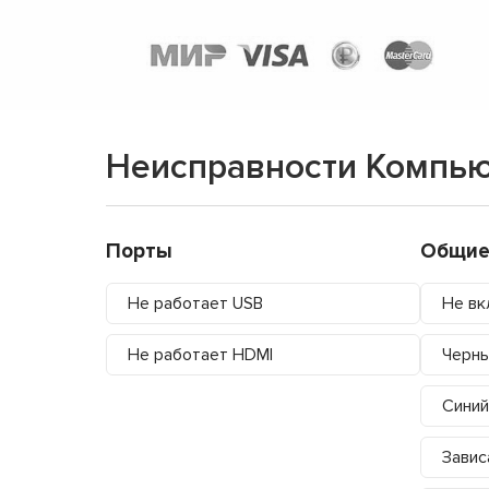
Неисправности Компь
Порты
Общие
Не работает USB
Не вк
Не работает HDMI
Черны
Синий
Завис