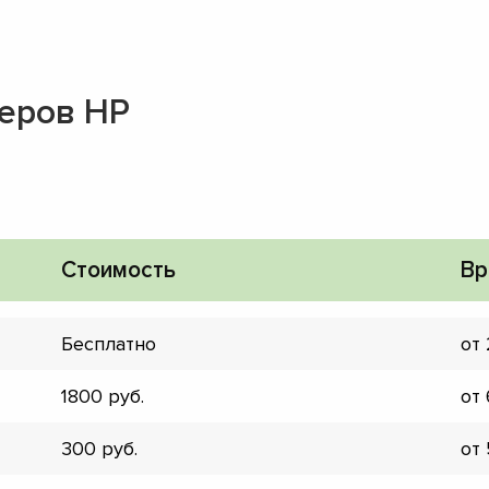
еров HP
Стоимость
Вр
Бесплатно
от
1800
от
▼
300
от
▼
▼