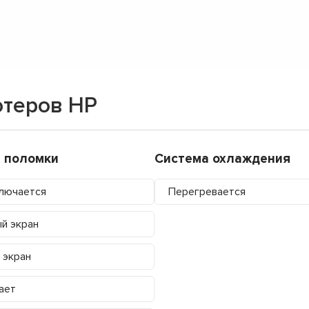
ютеров HP
 поломки
Система охлаждения
лючается
Перегревается
й экран
 экран
ает