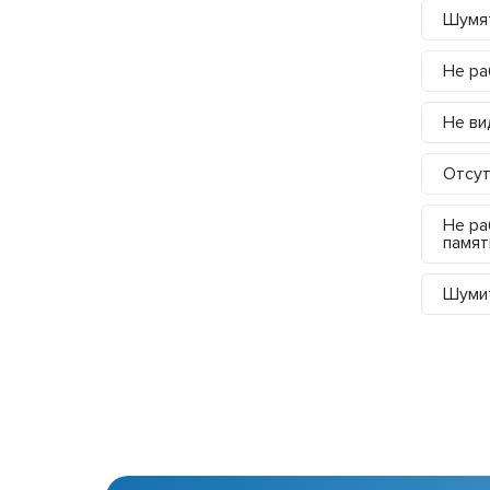
Шумя
Не ра
Не ви
Отсут
Не ра
памят
Шумит