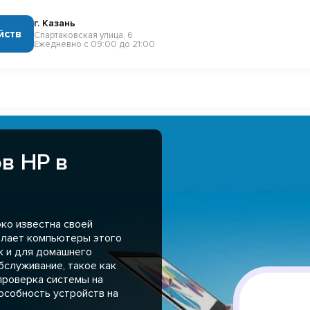
г. Казань
йств
Спартаковская улица, 6
Ежедневно с 09:00 до 21:00
в HP в
ко известна своей
елает компьютеры этого
к и для домашнего
бслуживание, такое как
проверка системы на
особность устройств на