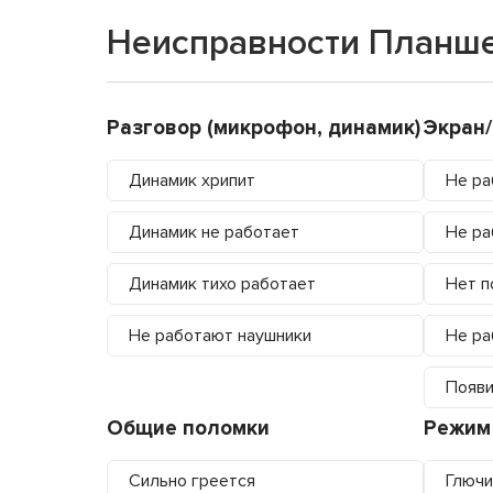
Неисправности Планше
Разговор (микрофон, динамик)
Экран
Динамик хрипит
Не ра
Динамик не работает
Не ра
Динамик тихо работает
Нет п
Не работают наушники
Не ра
Появи
Общие поломки
Режим
Сильно греется
Глючи