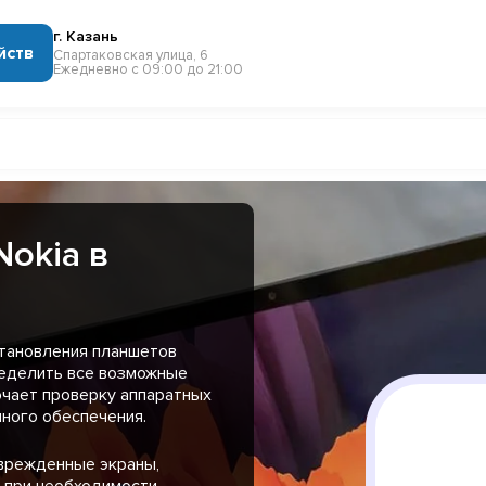
г. Казань
йств
Спартаковская улица, 6
Ежедневно с 09:00 до 21:00
okia в
тановления планшетов
ределить все возможные
ючает проверку аппаратных
ного обеспечения.
оврежденные экраны,
и при необходимости