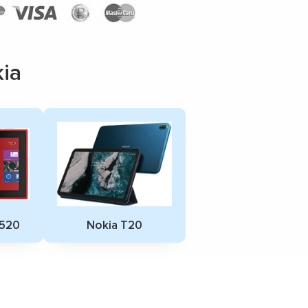
ia
2520
Nokia T20