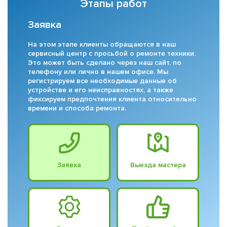
Этапы работ
Заявка
На этом этапе клиенты обращаются в наш
сервисный центр с просьбой о ремонте техники.
Это может быть сделано через наш сайт, по
телефону или лично в нашем офисе. Мы
регистрируем все необходимые данные об
устройстве и его неисправностях, а также
фиксируем предпочтения клиента относительно
времени и способа ремонта.
Заявка
Выезда мастера