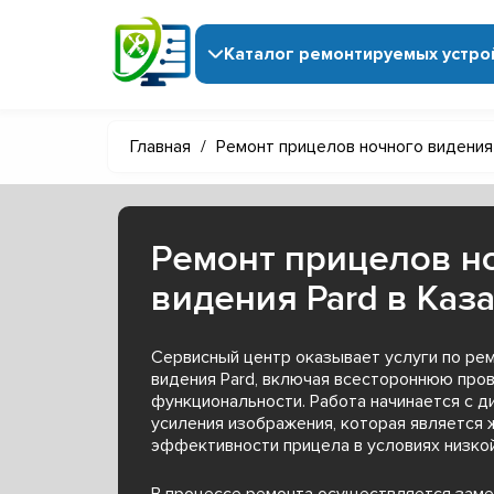
Каталог ремонтируемых устро
Главная
/
Ремонт прицелов ночного видения
Ремонт прицелов н
видения Pard в Каз
Сервисный центр оказывает услуги по ре
видения Pard, включая всестороннюю пров
функциональности. Работа начинается с д
усиления изображения, которая является 
эффективности прицела в условиях низко
В процессе ремонта осуществляется заме