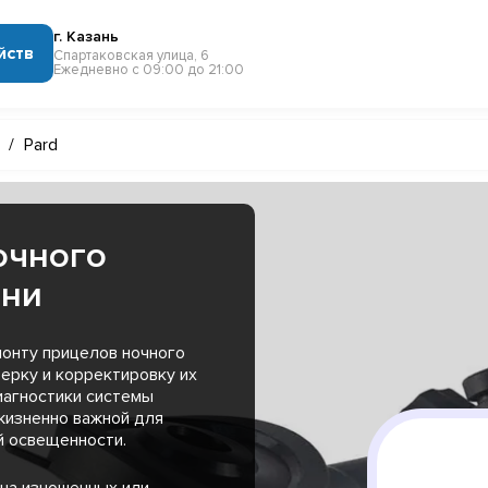
г. Казань
йств
Спартаковская улица, 6
Ежедневно с 09:00 до 21:00
/
Pard
очного
ани
монту прицелов ночного
ерку и корректировку их
иагностики системы
жизненно важной для
й освещенности.
на изношенных или