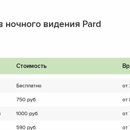
 ночного видения Pard
Стоимость
Вр
Бесплатно
от
750
от
и
1000
от
▼
▼
590
от
▼