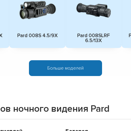
X
Pard 008S 4.5/9X
Pard 008SLRF
6.5/13X
Больше моделей
ов ночного видения Pard