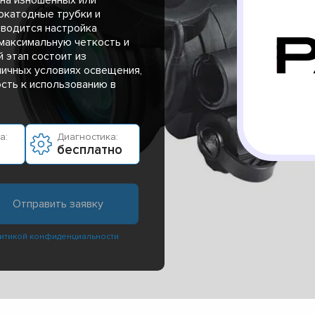
окатодные трубки и
оводится настройка
 максимальную четкость и
 этап состоит из
личных условиях освещения,
ость к использованию в
а:
Диагностика:
бесплатно
итикой конфиденциальности