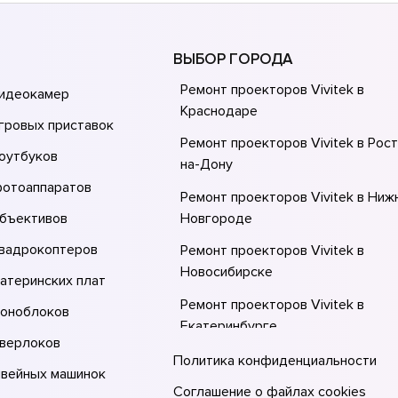
ВЫБОР ГОРОДА
Ремонт проекторов Vivitek в
видеокамер
Краснодаре
гровых приставок
Ремонт проекторов Vivitek в Рос
оутбуков
на-Донy
фотоаппаратов
Ремонт проекторов Vivitek в Ниж
объективов
Новгороде
квадрокоптеров
Ремонт проекторов Vivitek в
Новосибирске
атеринских плат
Ремонт проекторов Vivitek в
моноблоков
Екатеринбурге
оверлоков
Ремонт проекторов Vivitek в Мос
Политика конфиденциальности
швейных машинок
Ремонт проекторов Vivitek в Санк
Соглашение о файлах cookies