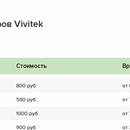
ов Vivitek
Стоимость
Вр
800
от
590
от
1000
от
▼
▼
900
от
▼