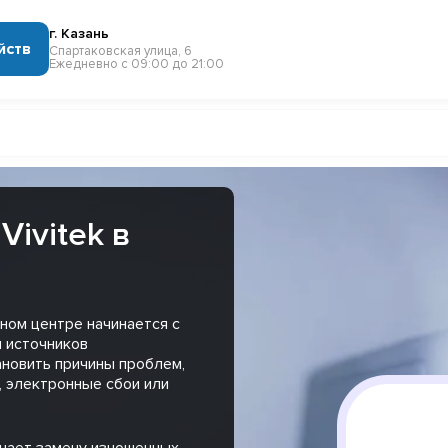
г. Казань
йств
Спартаковская улица, 6
Ежедневно с 09:00 до 21:00
Vivitek в
сном центре начинается с
 источников
ановить причины проблем,
, электронные сбои или
чает замену изношенных