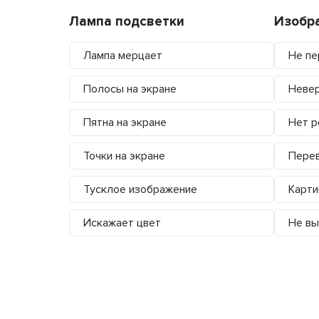
Лампа подсветки
Изобр
Лампа мерцает
Не пе
Полосы на экране
Невер
Пятна на экране
Нет р
Точки на экране
Перев
Тусклое изображение
Карти
Искажает цвет
Не вы