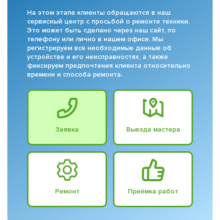
На этом этапе клиенты обращаются в наш
сервисный центр с просьбой о ремонте техники.
Это может быть сделано через наш сайт, по
телефону или лично в нашем офисе. Мы
регистрируем все необходимые данные об
устройстве и его неисправностях, а также
фиксируем предпочтения клиента относительно
времени и способа ремонта.
Заявка
Выезда мастера
Ремонт
Приёмка работ