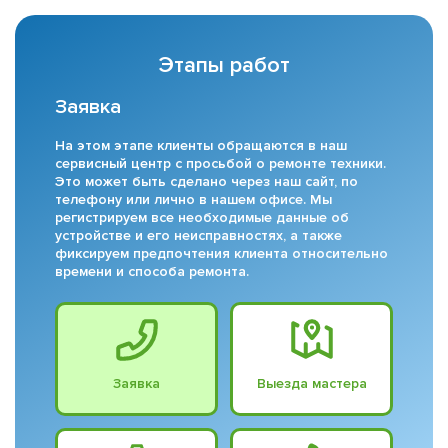
Этапы работ
Заявка
На этом этапе клиенты обращаются в наш
сервисный центр с просьбой о ремонте техники.
Это может быть сделано через наш сайт, по
телефону или лично в нашем офисе. Мы
регистрируем все необходимые данные об
устройстве и его неисправностях, а также
фиксируем предпочтения клиента относительно
времени и способа ремонта.
Заявка
Выезда мастера