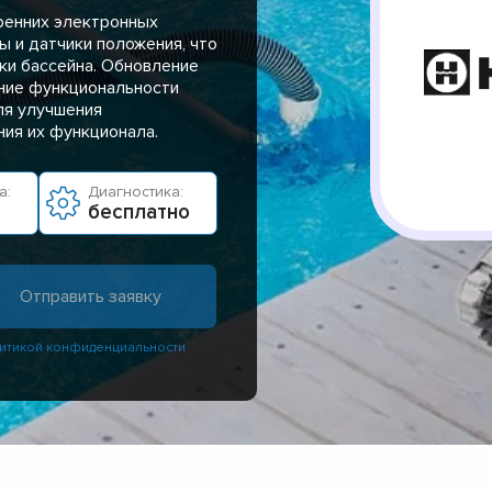
ренних электронных
ы и датчики положения, что
ки бассейна. Обновление
ние функциональности
ля улучшения
ния их функционала.
а:
Диагностика:
бесплатно
итикой конфиденциальности