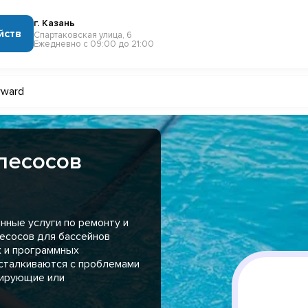
г. Казань
йств
Спартаковская улица, 6
Ежедневно с 09:00 до 21:00
yward
лесосов
нные услуги по ремонту и
есосов для бассейнов
х и программных
 сталкиваются с проблемами
нирующие или