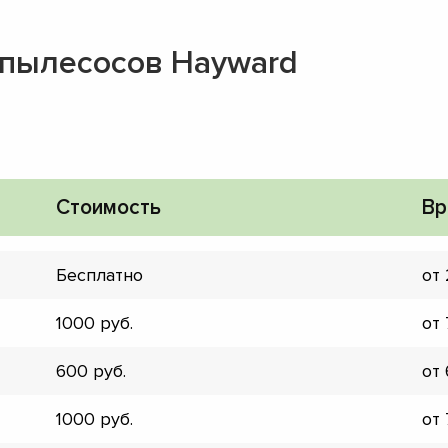
-пылесосов Hayward
Стоимость
Вр
Бесплатно
от
1000
от
600
от
▼
1000
от
▼
▼