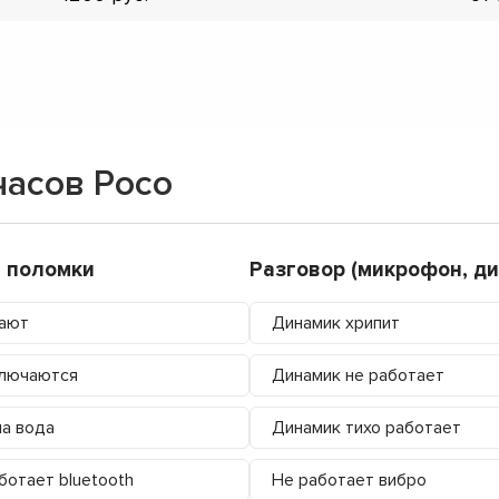
часов Poco
 поломки
Разговор (микрофон, ди
ают
Динамик хрипит
лючаются
Динамик не работает
а вода
Динамик тихо работает
ботает bluetooth
Не работает вибро