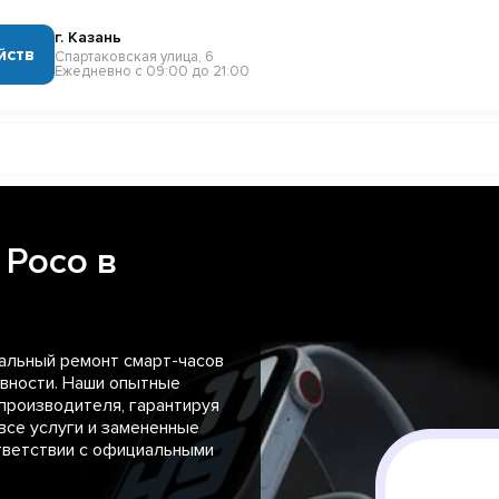
г. Казань
йств
Спартаковская улица, 6
Ежедневно с 09:00 до 21:00
 Poco в
альный ремонт смарт-часов
авности. Наши опытные
производителя, гарантируя
все услуги и замененные
ответствии с официальными