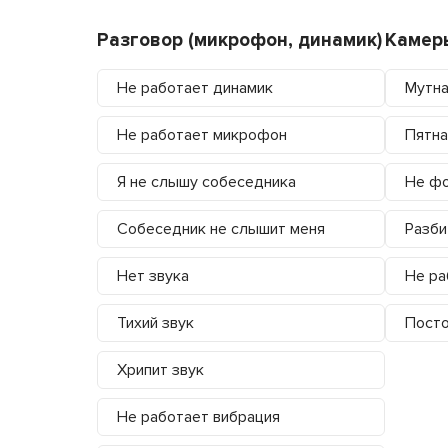
Разговор (микрофон, динамик)
Камер
Не работает динамик
Мутна
Не работает микрофон
Пятна
Я не слышу собеседника
Не фо
Собеседник не слышит меня
Разби
Нет звука
Не ра
Тихий звук
Посто
Хрипит звук
Не работает вибрация