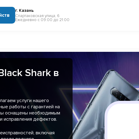
г. Казань
йств
Спартаковская улица, 6
Ежедневно с 09:00 до 21:00
lack Shark в
лагаем услуги нашего
ные работы с гарантией на
сты оснащены необходимым
и исправления дефектов.
еисправностей, включая
 после водного