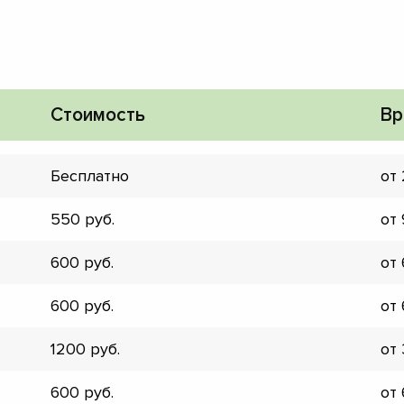
Стоимость
Вр
Бесплатно
от
550
от
600
от
600
от
1200
от
▼
▼
600
от
▼