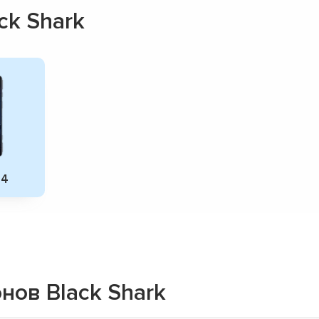
ck Shark
 4
ов Black Shark