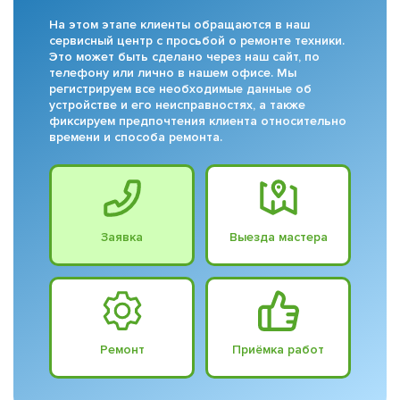
На этом этапе клиенты обращаются в наш
сервисный центр с просьбой о ремонте техники.
Это может быть сделано через наш сайт, по
телефону или лично в нашем офисе. Мы
регистрируем все необходимые данные об
устройстве и его неисправностях, а также
фиксируем предпочтения клиента относительно
времени и способа ремонта.
Заявка
Выезда мастера
Ремонт
Приёмка работ