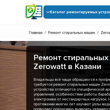
Каталог ремонтируемых устро
Главная
/
Ремонт стиральных машин
/
Zero
Ремонт стиральных
Zerowatt в Казани
Владельцы всё чаще обращаются к профе
требуется ремонт стиральных машин Zerow
устройства отличаются специфической ар
управления, особенностями работы бараб
электроники от нестандартных нагрузок. 
протяжении многих лет изучают узлы моде
позволяет оперативно выявлять уязвимос