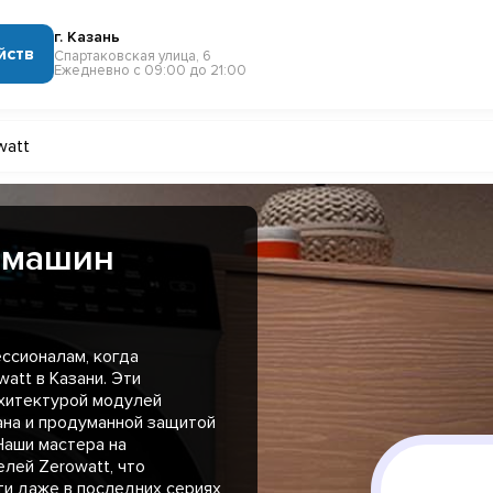
г. Казань
йств
Спартаковская улица, 6
Ежедневно с 09:00 до 21:00
watt
 машин
ссионалам, когда
att в Казани. Эти
хитектурой модулей
ана и продуманной защитой
Наши мастера на
лей Zerowatt, что
ти даже в последних сериях