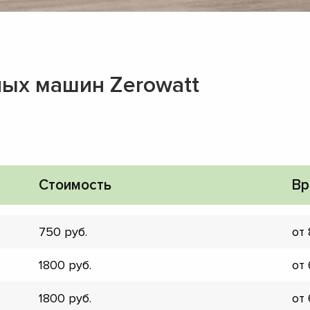
ных машин Zerowatt
Стоимость
Вр
750
от
1800
от
▼
▼
1800
от
▼