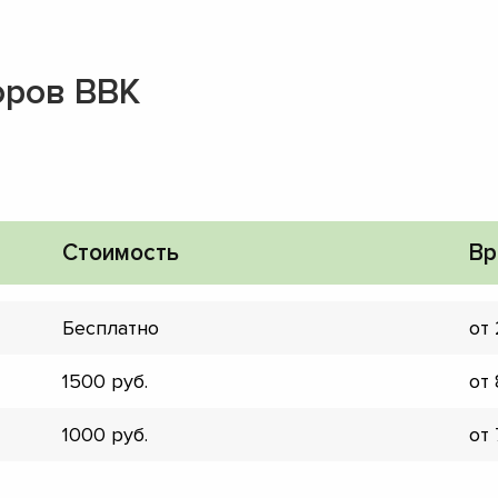
оров BBK
Стоимость
Вр
Бесплатно
от
1500
от
1000
от
▼
▼
▼