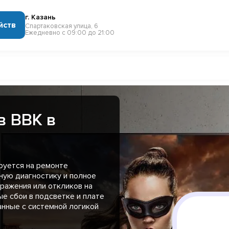
г. Казань
йств
Спартаковская улица, 6
Ежедневно с 09:00 до 21:00
в BBK в
руется на ремонте
ную диагностику и полное
ражения или откликов на
ые сбои в подсветке и плате
занные с системной логикой