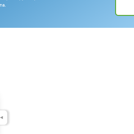
та.
◄