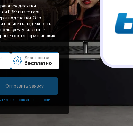
хранятся десятки
ля BBK: инверторы,
еры подсветки. Это
 и повысить надёжность
спользуем усиленные
орные отказы при высоких
а:
Диагностика:
бесплатно
итикой конфиденциальности