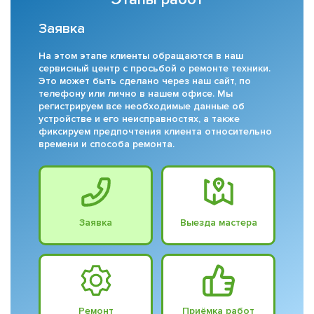
Заявка
На этом этапе клиенты обращаются в наш
сервисный центр с просьбой о ремонте техники.
Это может быть сделано через наш сайт, по
телефону или лично в нашем офисе. Мы
регистрируем все необходимые данные об
устройстве и его неисправностях, а также
фиксируем предпочтения клиента относительно
времени и способа ремонта.
Заявка
Выезда мастера
Ремонт
Приёмка работ