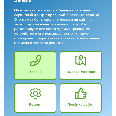
Заявка
На этом этапе клиенты обращаются в наш
сервисный центр с просьбой о ремонте техники.
Это может быть сделано через наш сайт, по
телефону или лично в нашем офисе. Мы
регистрируем все необходимые данные об
устройстве и его неисправностях, а также
фиксируем предпочтения клиента относительно
времени и способа ремонта.
Заявка
Выезда мастера
Ремонт
Приёмка работ