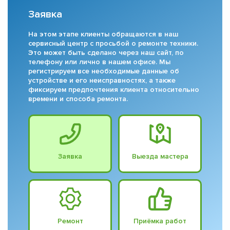
Заявка
На этом этапе клиенты обращаются в наш
сервисный центр с просьбой о ремонте техники.
Это может быть сделано через наш сайт, по
телефону или лично в нашем офисе. Мы
регистрируем все необходимые данные об
устройстве и его неисправностях, а также
фиксируем предпочтения клиента относительно
времени и способа ремонта.
Заявка
Выезда мастера
Ремонт
Приёмка работ