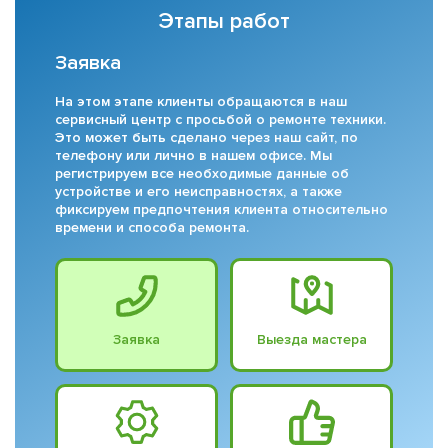
Этапы работ
Заявка
На этом этапе клиенты обращаются в наш
сервисный центр с просьбой о ремонте техники.
Это может быть сделано через наш сайт, по
телефону или лично в нашем офисе. Мы
регистрируем все необходимые данные об
устройстве и его неисправностях, а также
фиксируем предпочтения клиента относительно
времени и способа ремонта.
Заявка
Выезда мастера