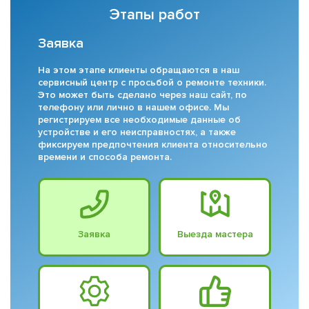
Этапы работ
Заявка
На этом этапе клиенты обращаются в наш
сервисный центр с просьбой о ремонте техники.
Это может быть сделано через наш сайт, по
телефону или лично в нашем офисе. Мы
регистрируем все необходимые данные об
устройстве и его неисправностях, а также
фиксируем предпочтения клиента относительно
времени и способа ремонта.
Заявка
Выезда мастера