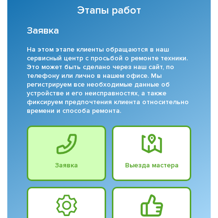
Этапы работ
Заявка
На этом этапе клиенты обращаются в наш
сервисный центр с просьбой о ремонте техники.
Это может быть сделано через наш сайт, по
телефону или лично в нашем офисе. Мы
регистрируем все необходимые данные об
устройстве и его неисправностях, а также
фиксируем предпочтения клиента относительно
времени и способа ремонта.
Заявка
Выезда мастера