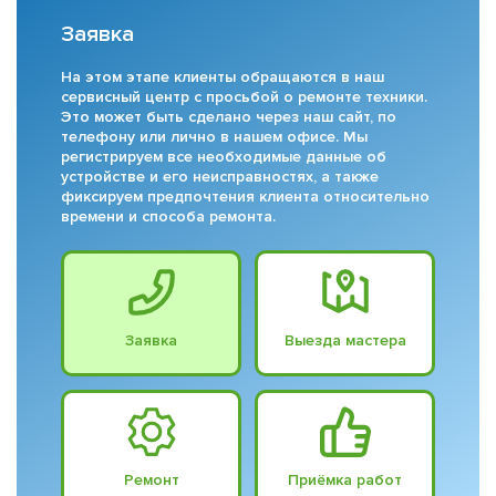
Заявка
На этом этапе клиенты обращаются в наш
сервисный центр с просьбой о ремонте техники.
Это может быть сделано через наш сайт, по
телефону или лично в нашем офисе. Мы
регистрируем все необходимые данные об
устройстве и его неисправностях, а также
фиксируем предпочтения клиента относительно
времени и способа ремонта.
Заявка
Выезда мастера
Ремонт
Приёмка работ