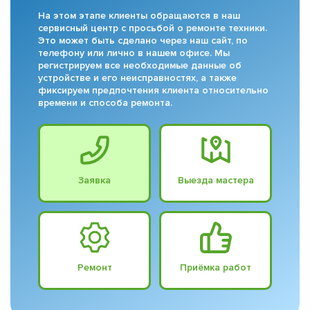
На этом этапе клиенты обращаются в наш
сервисный центр с просьбой о ремонте техники.
Это может быть сделано через наш сайт, по
телефону или лично в нашем офисе. Мы
регистрируем все необходимые данные об
устройстве и его неисправностях, а также
фиксируем предпочтения клиента относительно
времени и способа ремонта.
Заявка
Выезда мастера
Ремонт
Приёмка работ